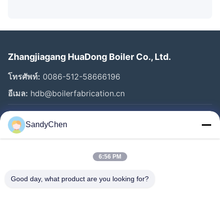
Zhangjiagang HuaDong Boiler Co., Ltd.
โทรศัพท์:
0086-512-58666196
อีเมล:
hdb@boilerfabrication.cn
SandyChen
ลิงก์ด่วน
บ้าน
6:56 PM
สินค้า
วิดีโอ
Good day, what product are you looking for?
เกี่ยวกับเรา
ทัวร์โรงงาน