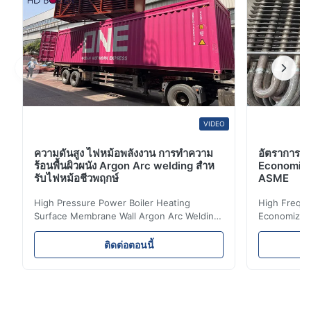
VIDEO
ความดันสูง ไฟหม้อพลังงาน การทําความ
อัตราการต่
ร้อนพื้นผิวผนัง Argon Arc welding สําห
Economizer 
รับไฟหม้อชีวพฤกษ์
ASME
High Pressure Power Boiler Heating
High Freque
Surface Membrane Wall Argon Arc Welding
Economizer 
For Biomass Boiler Product Introduction
Product Des
Water wall panels with pins usually laid
is a device 
ติดต่อตอนนี้
vertically on the inner wall of the furnace
industrial bo
wall, it is mainly used to absorb the radiant
of the flue 
heat emitted by the flame and high-
the feed wa
temperature flue gas in the furnace.It is
fuel consum
the main type of evaporating heating
the flue gas