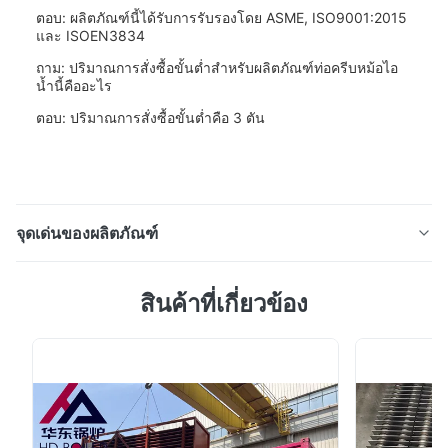
ตอบ: ผลิตภัณฑ์นี้ได้รับการรับรองโดย ASME, ISO9001:2015
และ ISOEN3834
ถาม: ปริมาณการสั่งซื้อขั้นต่ำสำหรับผลิตภัณฑ์ท่อครีบหม้อไอ
น้ำนี้คืออะไร
ตอบ: ปริมาณการสั่งซื้อขั้นต่ำคือ 3 ตัน
จุดเด่นของผลิตภัณฑ์
รายละเอียดสินค้า:ท่อครีบหม้อไอน้ำเป็นส่วนประกอบสำคัญ
สินค้าที่เกี่ยวข้อง
ในระบบ Fin And Tube Heat Exchanger ซึ่งใช้กันทั่วไปใน
การใช้งานทางอุตสาหกรรมต่างๆ เช่น หม้อไอน้ำ, เครื่อง
แลกเปลี่ยนความร้อน, คอนเดนเซอร์ และอื่นๆ ผลิตภัณฑ์นี้ได้
รับการออกแบบมาเพื่อเพิ่มประสิทธิภาพการถ่ายเทความร้อน
โดยการเพิ่มพื้นที่ผิวสำหรับการแลกเปล...