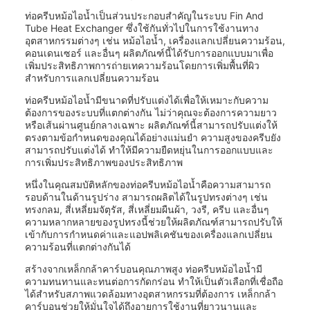
ท่อครีบหม้อไอน้ำเป็นส่วนประกอบสำคัญในระบบ Fin And
Tube Heat Exchanger ซึ่งใช้กันทั่วไปในการใช้งานทาง
อุตสาหกรรมต่างๆ เช่น หม้อไอน้ำ, เครื่องแลกเปลี่ยนความร้อน,
คอนเดนเซอร์ และอื่นๆ ผลิตภัณฑ์นี้ได้รับการออกแบบมาเพื่อ
เพิ่มประสิทธิภาพการถ่ายเทความร้อนโดยการเพิ่มพื้นที่ผิว
สำหรับการแลกเปลี่ยนความร้อน
ท่อครีบหม้อไอน้ำมีขนาดที่ปรับแต่งได้เพื่อให้เหมาะกับความ
ต้องการของระบบที่แตกต่างกัน ไม่ว่าคุณจะต้องการความยาว
หรือเส้นผ่านศูนย์กลางเฉพาะ ผลิตภัณฑ์นี้สามารถปรับแต่งให้
ตรงตามข้อกำหนดของคุณได้อย่างแม่นยำ ความสูงของครีบยัง
สามารถปรับแต่งได้ ทำให้มีความยืดหยุ่นในการออกแบบและ
การเพิ่มประสิทธิภาพของประสิทธิภาพ
หนึ่งในคุณสมบัติหลักของท่อครีบหม้อไอน้ำคือความสามารถ
รอบด้านในด้านรูปร่าง สามารถผลิตได้ในรูปทรงต่างๆ เช่น
ทรงกลม, สี่เหลี่ยมจัตุรัส, สี่เหลี่ยมผืนผ้า, วงรี, ครีบ และอื่นๆ
ความหลากหลายของรูปทรงนี้ช่วยให้ผลิตภัณฑ์สามารถปรับให้
เข้ากับการกำหนดค่าและแอปพลิเคชันของเครื่องแลกเปลี่ยน
ความร้อนที่แตกต่างกันได้
สร้างจากเหล็กกล้าคาร์บอนคุณภาพสูง ท่อครีบหม้อไอน้ำมี
ความทนทานและทนต่อการกัดกร่อน ทำให้เป็นตัวเลือกที่เชื่อถือ
ได้สำหรับสภาพแวดล้อมทางอุตสาหกรรมที่ต้องการ เหล็กกล้า
คาร์บอนช่วยให้มั่นใจได้ถึงอายุการใช้งานที่ยาวนานและ