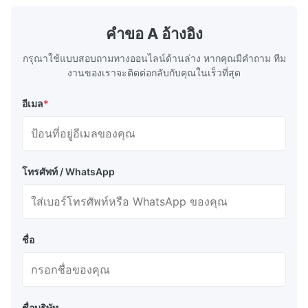
surface of all kinds of modern boilers and
energy savi
the basic component of boiler water
at the same
คําขอ A อ้างอิง
circulation loop.Because of both cooling
protection 
กรุณาใช้แบบสอบถามทางออนไลน์ด้านล่าง หากคุณมีคําถาม ทีม
งานของเราจะติดต่อกลับกับคุณในเร็วที่สุด
อีเมล
*
โทรศัพท์ / WhatsApp
ชื่อ
ชื่อบริษัท