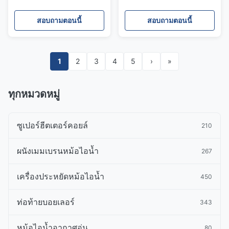
เฮดเดอร์ที่มีการรับประกัน 1
การผลิตควายและการออกแบ
ปีสําหรับการใช้งาน
บท่อน้ําหมุนเวียนทาง
สอบถามตอนนี้
สอบถามตอนนี้
อุตสาหกรรม
ธรรมชาติ
1
2
3
4
5
›
»
ทุกหมวดหมู่
ซูเปอร์ฮีตเตอร์คอยล์
210
ผนังเมมเบรนหม้อไอน้ำ
267
เครื่องประหยัดหม้อไอน้ำ
450
ท่อท้ายบอยเลอร์
343
หม้อไอน้ำอากาศอุ่น
80