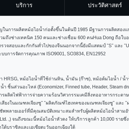
บริการ
ประวัติศาสตร์
ชาญในการผลิตหม้อไอน้ำก่อตั้งขึ้นในต้นปี 1985 มีฐานการผลิตสองแ
รวมถึงช่างเทคนิค 150 คนและช่างเชื่อม 600 คนHua Dong ถือใ
วจสอบและกักกันทั่วไปของจีนนอกจากนี้ยังมีแสตมป์ "S" และ "U"
รองระบบการจัดการคุณภาพ ISO9001, SO3834, EN12952
ำ HRSG, หม้อไอน้ำที่ใช้ถ่านหิน, น้ำมัน (ก๊าซ), หม้อต้มไอน้ำ / น้ำร
ำ ชิ้นส่วนอะไหล่ (Economizer, Finned tube, Header, Steam drum
ยในการผลิตไฟฟ้าการจ่ายความร้อนวิศวกรรมเคมีสิ่งทออาหารกระด
มีชื่อเสียงในมณฑลเจียงซู" "ผลิตภัณฑ์ไฮเทคของมณฑลเจียงซู" และ
ป็นซัพพลายเออร์ที่มีคุณสมบัติเหมาะสมสำหรับผู้ผลิตหม้อไอน้ำสามอ
 Ltd. ,) จนถึงขณะนี้หม้อไอน้ำหัวดง ให้บริการลูกค้า 10,000 รายซ
าใต้บราซิลและเอเชียตะวันออกเฉียงใต้