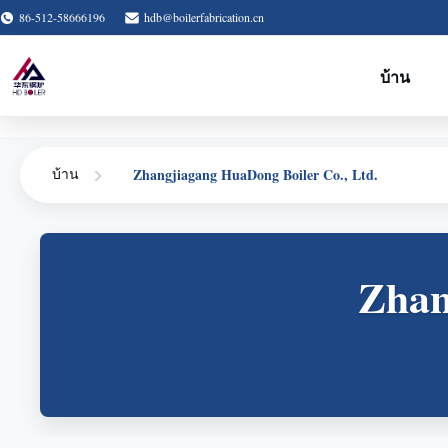
86-512-58666196
hdb@boilerfabrication.cn
บ้าน
Zhangjiagang HuaDong Boiler Co., Ltd.
บ้าน
Zhan