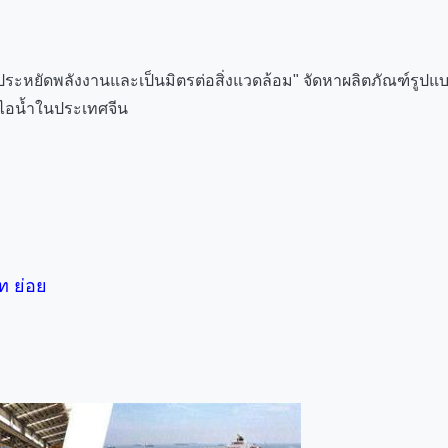
าพประหยัดพลังงานและเป็นมิตรต่อสิ่งแวดล้อม" จัดหาผลิตภัณฑ์รูปแบบ
อไอน้ำในประเทศจีน
ัท ย่อย