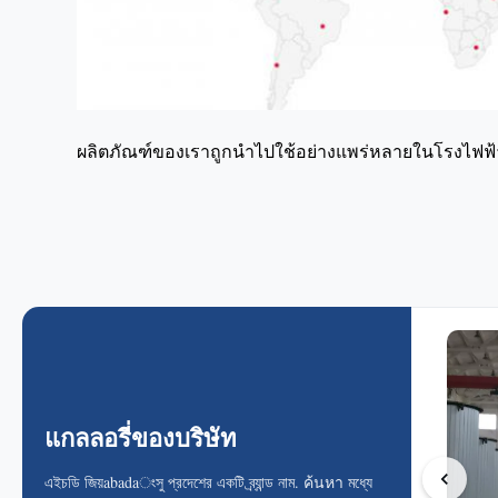
ผลิตภัณฑ์ของเราถูกนำไปใช้อย่างแพร่หลายในโรงไฟฟ
แกลลอรี่ของบริษัท
এইচডি জিয়abadaংসু প্রদেশের একটি ব্র্যান্ড নাম. ค้นหา মধ্যে