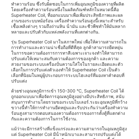
ทําความร้อน ซึ่งรับผิดชอบในการเพิ่มอุณหภูมิของควายที่ผลิต
โดยเครื่องทําความร้อนหนึ่งในผลิตภัณฑ์หลักในหมวดนี้คือ
Superheater Coil, ที่ออกแบบมาเพื่อเพิ่มประสิทธิภาพและผล
งานของระบบหม้อร้อน เครื่องทําความร้อนสูงนี้เหมาะสําหรับ
เชื้อเพลิงต่างๆ รวมถึงถ่านหิน น้ํามัน และชีวพืชทําให้มันหลาก
หลายและปรับตัวกับแหล่งพลังงานที่แตกต่างกัน.
รุ่น Superheater Coil มาในสภาพใหม่ เพื่อให้ความสามารถใน
การทํางานและความน่าเชื่อถือที่ดีที่สุด ลูกค้าสามารถยืดหยุ่น
ในการขอความต้องการการทาสีเฉพาะเจาะจงทําให้สามารถ
ปรับแต่งให้เหมาะสมกับความต้องการของลูกค้า และความ
สวยงามของระบบเครื่องปั่นความใส่ใจในรายละเอียดและตัว
เลือกในการปรับแต่งตัวเองทําให้ Superheater Coil เป็นตัว
เลือกที่นิยมในหมู่ผู้ประกอบการระบบไฮเลอร์ที่มองหาคําตอบที่
ปรับแต่ง
ด้วยช่วงอุณหภูมิการเข้า 150-300 °C, Superheater Coil ได้
ถูกออกแบบมาเพื่อจัดการอุณหภูมิสูงอย่างมีประสิทธิภาพ, สนับ
สนุนการทํางานโดยรวมของระบบไบเลอร์.ระยะอุณหภูมิที่กว้าง
ขวางนี้ทําให้การทํางานยืดหยุ่นและรับประกันว่าเครื่องทําความ
ร้อนสูงสามารถตอบสนองความต้องการของการตั้งตู้ที่แตกต่าง
กันและความต้องการในการใช้งาน.
แม้ว่าจะมีการสร้างที่แข็งแกร่งและความสามารถในอุณหภูมิสูง
แต่ Superheater Coil มีน้ําหนักเบาและสามารถปรับแต่งได้