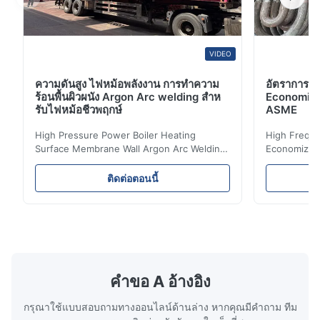
VIDEO
ความดันสูง ไฟหม้อพลังงาน การทําความ
อัตราการต่
ร้อนพื้นผิวผนัง Argon Arc welding สําห
Economizer 
รับไฟหม้อชีวพฤกษ์
ASME
High Pressure Power Boiler Heating
High Freque
Surface Membrane Wall Argon Arc Welding
Economizer 
For Biomass Boiler Product Introduction
Product Des
Water wall panels with pins usually laid
is a device 
ติดต่อตอนนี้
vertically on the inner wall of the furnace
industrial bo
wall, it is mainly used to absorb the radiant
of the flue 
heat emitted by the flame and high-
the feed wa
temperature flue gas in the furnace.It is
fuel consum
the main type of evaporating heating
the flue gas
surface of all kinds of modern boilers and
energy savi
the basic component of boiler water
at the same
คําขอ A อ้างอิง
circulation loop.Because of both cooling
protection 
กรุณาใช้แบบสอบถามทางออนไลน์ด้านล่าง หากคุณมีคําถาม ทีม