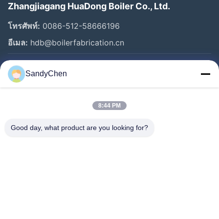
Zhangjiagang HuaDong Boiler Co., Ltd.
โทรศัพท์:
0086-512-58666196
อีเมล:
hdb@boilerfabrication.cn
SandyChen
ลิงก์ด่วน
บ้าน
8:44 PM
สินค้า
วิดีโอ
Good day, what product are you looking for?
เกี่ยวกับเรา
ทัวร์โรงงาน
ควบคุมคุณภาพ
ขอใบเสนอราคา