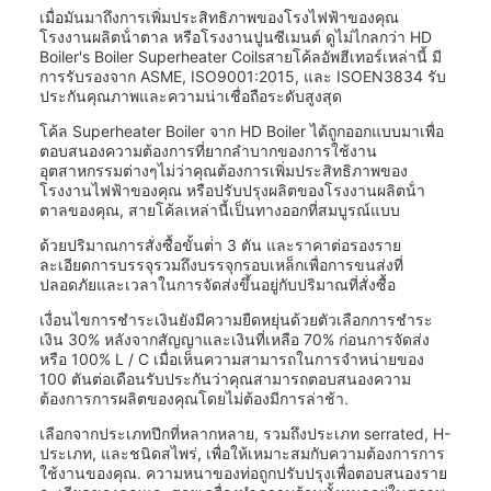
เมื่อมันมาถึงการเพิ่มประสิทธิภาพของโรงไฟฟ้าของคุณ
โรงงานผลิตน้ําตาล หรือโรงงานปูนซีเมนต์ ดูไม่ไกลกว่า HD
Boiler's Boiler Superheater Coilsสายโค้ลอัพฮีเทอร์เหล่านี้ มี
การรับรองจาก ASME, ISO9001:2015, และ ISOEN3834 รับ
ประกันคุณภาพและความน่าเชื่อถือระดับสูงสุด
โค้ล Superheater Boiler จาก HD Boiler ได้ถูกออกแบบมาเพื่อ
ตอบสนองความต้องการที่ยากลําบากของการใช้งาน
อุตสาหกรรมต่างๆไม่ว่าคุณต้องการเพิ่มประสิทธิภาพของ
โรงงานไฟฟ้าของคุณ หรือปรับปรุงผลิตของโรงงานผลิตน้ํา
ตาลของคุณ, สายโค้ลเหล่านี้เป็นทางออกที่สมบูรณ์แบบ
ด้วยปริมาณการสั่งซื้อขั้นต่ํา 3 ตัน และราคาต่อรองราย
ละเอียดการบรรจุรวมถึงบรรจุกรอบเหล็กเพื่อการขนส่งที่
ปลอดภัยและเวลาในการจัดส่งขึ้นอยู่กับปริมาณที่สั่งซื้อ
เงื่อนไขการชําระเงินยังมีความยืดหยุ่นด้วยตัวเลือกการชําระ
เงิน 30% หลังจากสัญญาและเงินที่เหลือ 70% ก่อนการจัดส่ง
หรือ 100% L / C เมื่อเห็นความสามารถในการจําหน่ายของ
100 ตันต่อเดือนรับประกันว่าคุณสามารถตอบสนองความ
ต้องการการผลิตของคุณโดยไม่ต้องมีการล่าช้า.
เลือกจากประเภทปีกที่หลากหลาย, รวมถึงประเภท serrated, H-
ประเภท, และชนิดสไพร่, เพื่อให้เหมาะสมกับความต้องการการ
ใช้งานของคุณ. ความหนาของท่อถูกปรับปรุงเพื่อตอบสนองราย