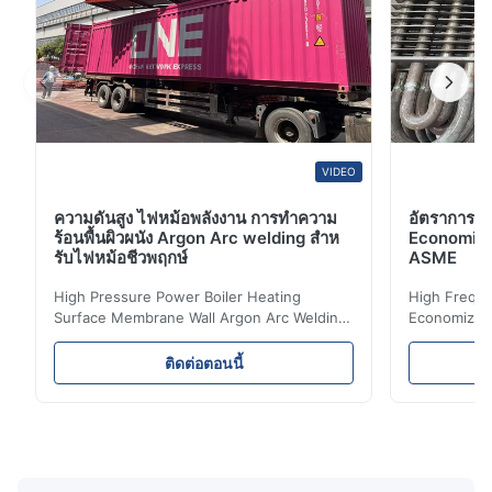
VIDEO
ความดันสูง ไฟหม้อพลังงาน การทําความ
อัตราการต่
ร้อนพื้นผิวผนัง Argon Arc welding สําห
Economizer 
รับไฟหม้อชีวพฤกษ์
ASME
High Pressure Power Boiler Heating
High Freque
Surface Membrane Wall Argon Arc Welding
Economizer 
For Biomass Boiler Product Introduction
Product Des
Water wall panels with pins usually laid
is a device 
ติดต่อตอนนี้
vertically on the inner wall of the furnace
industrial bo
wall, it is mainly used to absorb the radiant
of the flue 
heat emitted by the flame and high-
the feed wa
temperature flue gas in the furnace.It is
fuel consum
the main type of evaporating heating
the flue gas
surface of all kinds of modern boilers and
energy savi