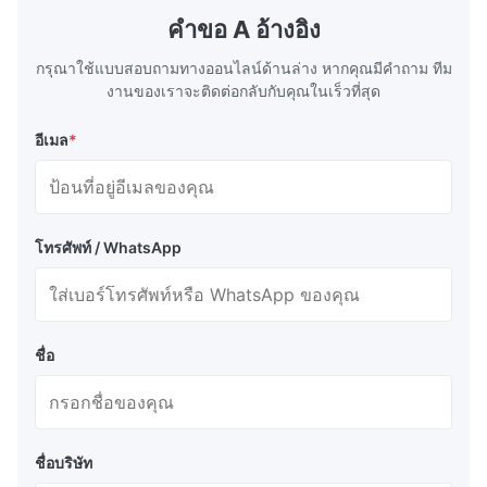
the basic component of boiler water
at the same
คําขอ A อ้างอิง
circulation loop.Because of both cooling
protection 
กรุณาใช้แบบสอบถามทางออนไลน์ด้านล่าง หากคุณมีคําถาม ทีม
งานของเราจะติดต่อกลับกับคุณในเร็วที่สุด
อีเมล
*
โทรศัพท์ / WhatsApp
ชื่อ
ชื่อบริษัท