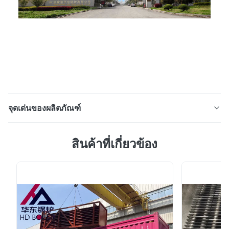
จุดเด่นของผลิตภัณฑ์
แผ่นผนัง ผลิตจาก SA192M OD76.2mm*4mm สําหรับไบโอ
สินค้าที่เกี่ยวข้อง
มาส คําอธิบายสินค้า ผนังน้ําเปลือกหมายถึงผนังน้ําที่
ประกอบด้วยเหล็กเรียบและท่อที่ประกอบและผสมผสานกัน
ด้วยการผสานจุดวัสดุพิเศษของผนังน้ําเปลือกทําให้โครงสร้าง
ผนังเตาอบเรียบง่ายและลดน้ําหนักโดยรวมของเครื่องปั่น.
นอกจากนี้ยังมีความแน่นอากาศที่ดี สามารถปรับ...