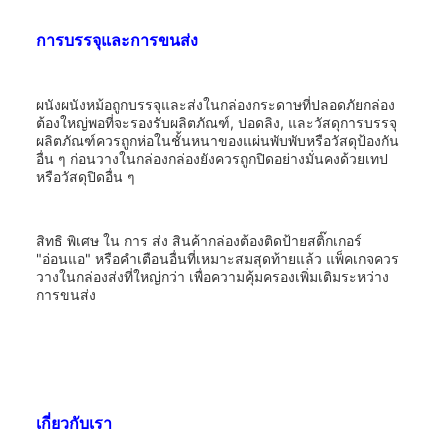
การบรรจุและการขนส่ง
ผนังผนังหม้อถูกบรรจุและส่งในกล่องกระดาษที่ปลอดภัยกล่อง
ต้องใหญ่พอที่จะรองรับผลิตภัณฑ์, ปอดลิง, และวัสดุการบรรจุ
ผลิตภัณฑ์ควรถูกห่อในชั้นหนาของแผ่นพับพับหรือวัสดุป้องกัน
อื่น ๆ ก่อนวางในกล่องกล่องยังควรถูกปิดอย่างมั่นคงด้วยเทป
หรือวัสดุปิดอื่น ๆ
สิทธิ พิเศษ ใน การ ส่ง สินค้ากล่องต้องติดป้ายสติ๊กเกอร์
"อ่อนแอ" หรือคําเตือนอื่นที่เหมาะสมสุดท้ายแล้ว แพ็คเกจควร
วางในกล่องส่งที่ใหญ่กว่า เพื่อความคุ้มครองเพิ่มเติมระหว่าง
การขนส่ง
เกี่ยวกับเรา