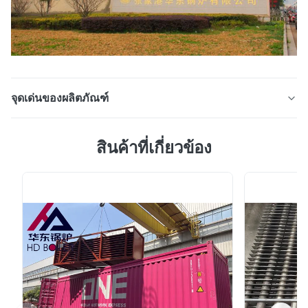
จุดเด่นของผลิตภัณฑ์
หลอดครีบเกลียวเหล็กกล้าคาร์บอนที่ประหยัดพลังงานและ
สินค้าที่เกี่ยวข้อง
มาตรฐาน ASME ครีบท่อยาว รายละเอียดสินค้า ท่อครีบ
เกลียวเหล็กกล้าคาร์บอนและท่อครีบตามยาว แอปพลิเคชัน
ใช้กันอย่างแพร่หลายสำหรับเครื่องแลกเปลี่ยนความร้อน,
เครื่องปรับอากาศ, ตู้เย็น, เครื่องประหยัดพลังงาน และส่วน
อื่นๆ ของอุตสาหกรรมความร้อน วัสดุของท่อฐาน ...