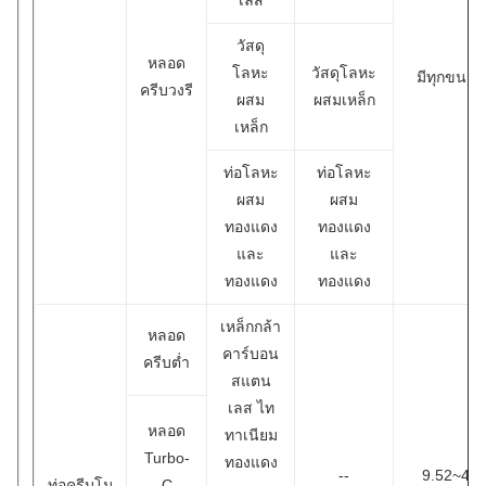
วัสดุ
หลอด
โลหะ
วัสดุโลหะ
มีทุกขนาด
ครีบวงรี
ผสม
ผสมเหล็ก
เหล็ก
ท่อโลหะ
ท่อโลหะ
ผสม
ผสม
ทองแดง
ทองแดง
และ
และ
ทองแดง
ทองแดง
เหล็กกล้า
หลอด
คาร์บอน
ครีบต่ำ
สแตน
เลส ไท
หลอด
ทาเนียม
Turbo-
ทองแดง
--
9.52~40
ท่อครีบโม
C