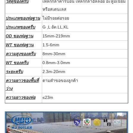
วัสดุของครีบ
เหล็กกล้าคาร์บอน เหล็กกล้าอัลลอย อะลูมิเนียม
หรือสเตนเลส
ประเภทของท่อฐาน
ไม่มีรอยต่อรอย
ประเภทของครีบ
G ,L อัด.LL,KL
OD ของท่อฐาน
15mm
-219mm
WT ของท่อฐาน
1.5-6mm
ความสูงของครีบ
8mm
-30mm
WT ของครีบ
0.8mm
-3.0mm
ระยะครีบ
2.3m
-20mm
ความยาวของพื้นที่
ตามคำขอของลูกค้า
ว่าง
ความยาวของท่อ
≤23m
ครีบ