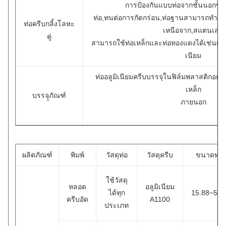
การป้องกันแบบท่อจากชั้นนอกของ
ท่อ,ทนต่อการกัดกร่อน,ท่อฐานสามารถทำจา
ท่อครีบกลิ้งโลหะ
เหนือจาก,สแตนเลส
คู่
สามารถใช้ท่อเหล็กและท่อทองแดงได้เช่นเด
เนียม
ท่ออลูมิเนียมครีบบรรจุในฟิล์มพลาสติกอย่า
เหล็ก
บรรจุุภัณฑ์
ภายนอก
ผลิตภัณฑ์
พิมพ์
วัสดุท่อ
วัสดุครีบ
ขนาดท่อ
ใช้วัสดุ
หลอด
อลูมิเนียม
ได้ทุก
15.88~50.
ครีบอัด
A1100
ประเภท