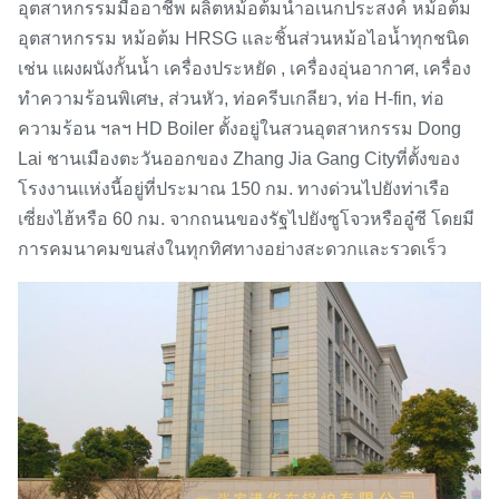
อุตสาหกรรมมืออาชีพ ผลิตหม้อต้มน้ำอเนกประสงค์ หม้อต้ม
อุตสาหกรรม หม้อต้ม HRSG และชิ้นส่วนหม้อไอน้ำทุกชนิด
เช่น แผงผนังกั้นน้ำ เครื่องประหยัด , เครื่องอุ่นอากาศ, เครื่อง
ทำความร้อนพิเศษ, ส่วนหัว, ท่อครีบเกลียว, ท่อ H-fin, ท่อ
ความร้อน ฯลฯ HD Boiler ตั้งอยู่ในสวนอุตสาหกรรม Dong
Lai ชานเมืองตะวันออกของ Zhang Jia Gang Cityที่ตั้งของ
โรงงานแห่งนี้อยู่ที่ประมาณ 150 กม. ทางด่วนไปยังท่าเรือ
เซี่ยงไฮ้หรือ 60 กม. จากถนนของรัฐไปยังซูโจวหรืออู๋ซี โดยมี
การคมนาคมขนส่งในทุกทิศทางอย่างสะดวกและรวดเร็ว