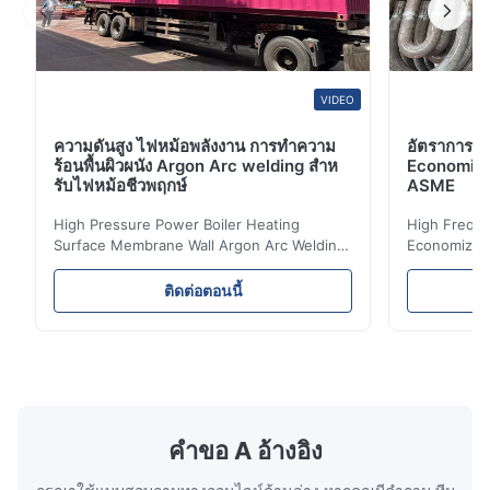
VIDEO
ความดันสูง ไฟหม้อพลังงาน การทําความ
อัตราการต่
ร้อนพื้นผิวผนัง Argon Arc welding สําห
Economizer 
รับไฟหม้อชีวพฤกษ์
ASME
High Pressure Power Boiler Heating
High Freque
Surface Membrane Wall Argon Arc Welding
Economizer 
For Biomass Boiler Product Introduction
Product Des
Water wall panels with pins usually laid
is a device 
ติดต่อตอนนี้
vertically on the inner wall of the furnace
industrial bo
wall, it is mainly used to absorb the radiant
of the flue 
heat emitted by the flame and high-
the feed wa
temperature flue gas in the furnace.It is
fuel consum
the main type of evaporating heating
the flue gas
surface of all kinds of modern boilers and
energy savi
the basic component of boiler water
at the same
คําขอ A อ้างอิง
circulation loop.Because of both cooling
protection 